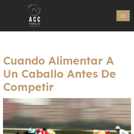
Autor:
Admin
Cuando Alimentar A
Un Caballo Antes De
Competir