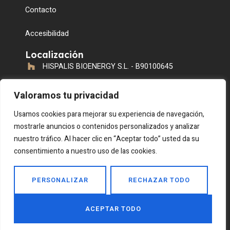
Contacto
Accesibilidad
Localización
HISPALIS BIOENERGY S.L. - B90100645
C. La Manquilla s/n, Correo postal nº 36, 41710
Valoramos tu privacidad
Utrera, Sevilla, España
955 016 888 / 601 906 846
Usamos cookies para mejorar su experiencia de navegación,
mostrarle anuncios o contenidos personalizados y analizar
info@accbioenergy.com
nuestro tráfico. Al hacer clic en “Aceptar todo” usted da su
consentimiento a nuestro uso de las cookies.
Copyright 2024 © Todos los derechos reservados Diseño:
Nubeado
PERSONALIZAR
RECHAZAR TODO
ACEPTAR TODO